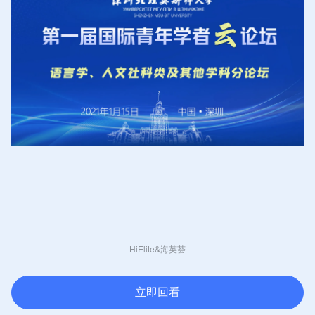
- HiElite&海英荟 -
立即回看